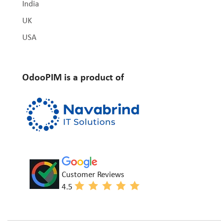
India
UK
USA
OdooPIM is a product of
Customer Reviews
4.5